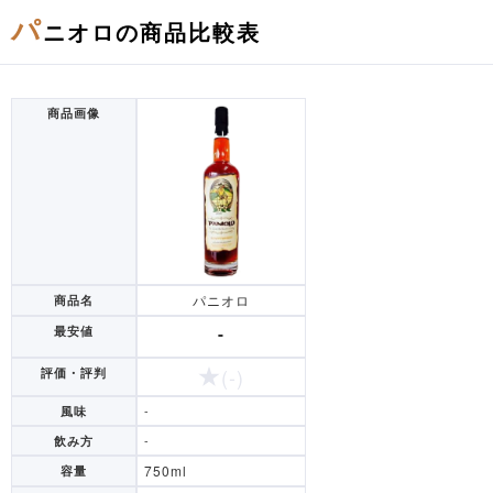
パ
ニオロの商品比較表
商品画像
パニオロ
商品名
-
最安値
(-)
評価・評判
-
風味
-
飲み方
750ml
容量