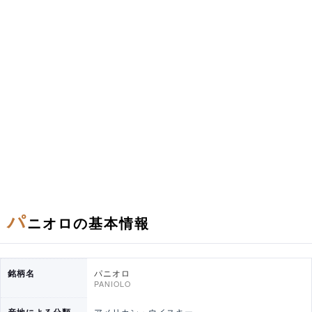
パ
ニオロの基本情報
銘柄名
パニオロ
PANIOLO
産地による分類
アメリカン・ウイスキー