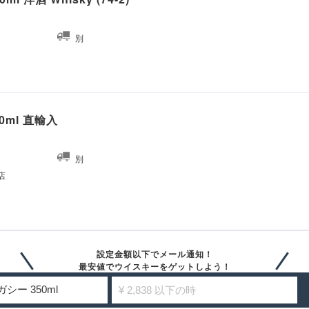
別
0ml 直輸入
別
店
設定金額以下でメール通知！
最安値でウイスキーをゲットしよう！