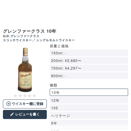
グレンファークラス 10年
銘柄:
グレンファークラス
／
スコッチウイスキー
シングルモルトウイスキー
容量と価格
150ml: -
200ml: ¥2,680〜
700ml: ¥4,297〜
800ml: -
種類
10年
12年
ウイスキー棚に登録
105
レビューを書く
ヘリテージ
8年
15年