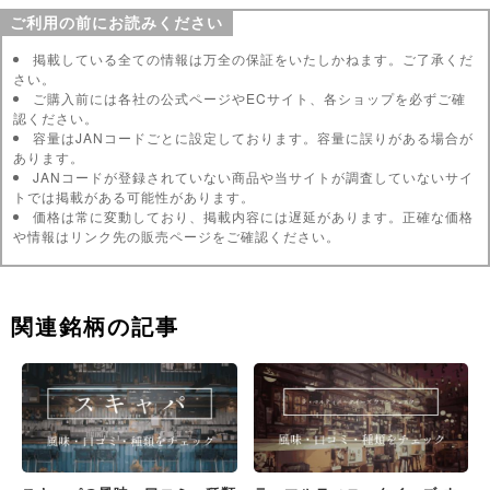
ご利用の前にお読みください
掲載している全ての情報は万全の保証をいたしかねます。ご了承くだ
さい。
ご購入前には各社の公式ページやECサイト、各ショップを必ずご確
認ください。
容量はJANコードごとに設定しております。容量に誤りがある場合が
あります。
JANコードが登録されていない商品や当サイトが調査していないサイ
トでは掲載がある可能性があります。
価格は常に変動しており、掲載内容には遅延があります。正確な価格
や情報はリンク先の販売ページをご確認ください。
関連銘柄の記事