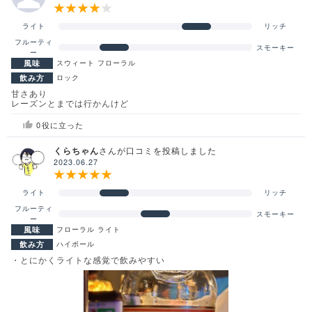
ライト
リッチ
フルーティ
スモーキー
ー
風味
スウィート
フローラル
飲み方
ロック
甘さあり
レーズンとまでは行かんけど
0
役に立った
くらちゃん
さんが口コミを投稿しました
2023.06.27
ライト
リッチ
フルーティ
スモーキー
ー
風味
フローラル
ライト
飲み方
ハイボール
・とにかくライトな感覚で飲みやすい