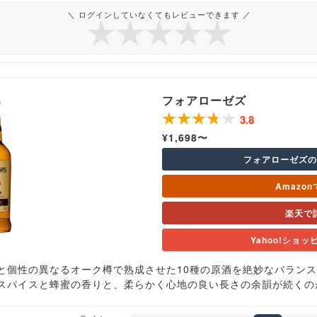
＼
ログイン
していなくてもレビューできます ／
フォアローゼズ
3.8
¥1,698〜
フォアローゼズ
Amazo
楽天で
Yahoo!ショ
と個性の異なるオーク樽で熟成させた10種の原酒を絶妙なバラン
スパイスと蜂蜜の香りと、柔らかく心地の良い長さの余韻が続くの