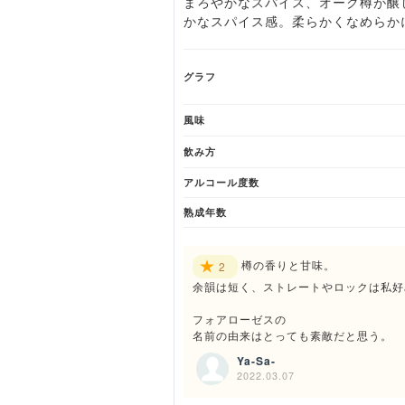
まろやかなスパイス、オーク樽が醸
かなスパイス感。柔らかくなめらか
グラフ
風味
飲み方
アルコール度数
熟成年数
樽の香りと甘味。
2
余韻は短く、ストレートやロックは私好
フォアローゼスの
名前の由来はとっても素敵だと思う。
Ya-Sa-
2022.03.07