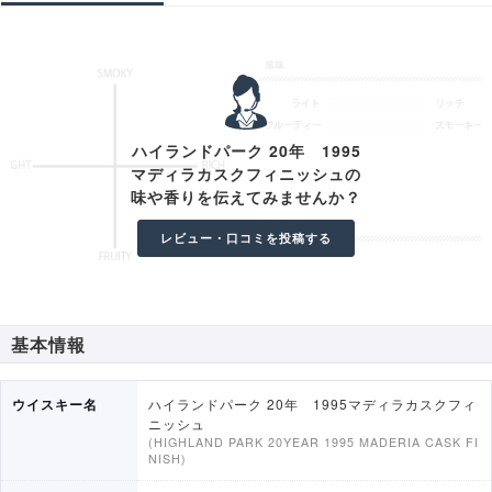
ヴァルクヌート
17年 ザ・ライト
1998
17年 ザ・ダーク
20年 1995マディラカスクフィニッシュ
ハイランドパーク 20年 1995
スヴェイン
マディラカスクフィニッシュの
フレイヤ
味や香りを伝えてみませんか？
2006
16年 オーディン
レビュー・口コミを投稿する
16年 ダンカンテイラーディメンション
ズ 2003
23年
40年
基本情報
ウイスキー名
ハイランドパーク 20年 1995マディラカスクフィ
ニッシュ
(HIGHLAND PARK 20YEAR 1995 MADERIA CASK FI
NISH)