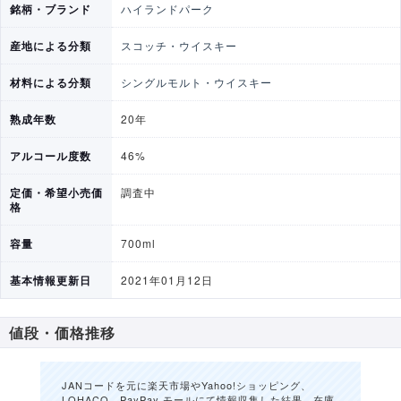
銘柄・ブランド
ハイランドパーク
産地による分類
スコッチ・ウイスキー
材料による分類
シングルモルト・ウイスキー
熟成年数
20年
アルコール度数
46%
定価・希望小売価
調査中
格
容量
700ml
基本情報更新日
2021年01月12日
値段・価格推移
JANコードを元に楽天市場やYahoo!ショッピング、
LOHACO、PayPay モールにて情報収集した結果、在庫